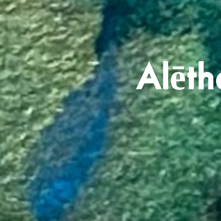
Alēth