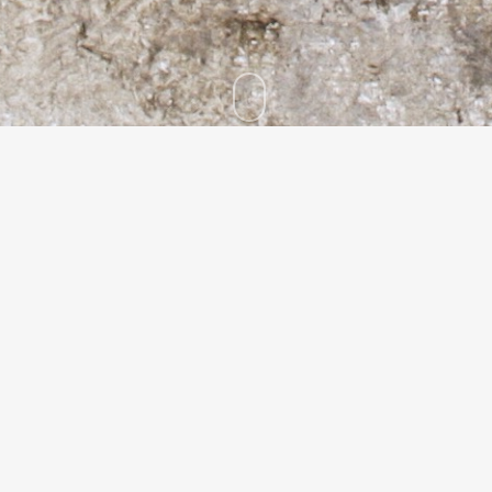
T
8
M
P
Ac
Mé