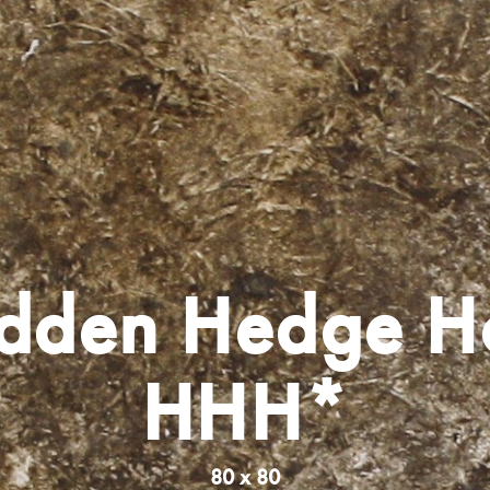
idden Hedge H
HHH*
80 x 80