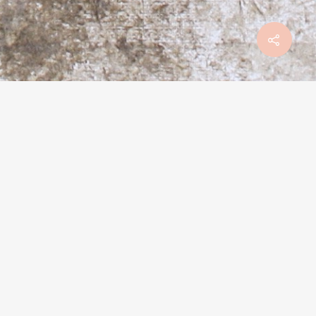
Mentions légales
HE HIDDEN HEDGE HOG, THE HHH*
0 x 80 cm
ATIERE
igments Naturels,
rylique,
dias Mixtes sur toile